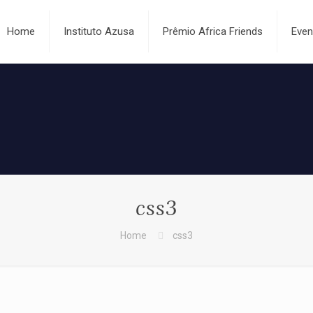
Home
Instituto Azusa
Prêmio Africa Friends
Even
css3
Home
css3