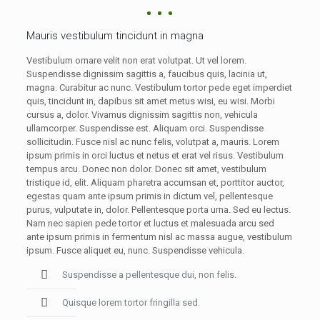
Mauris vestibulum tincidunt in magna
Vestibulum ornare velit non erat volutpat. Ut vel lorem.
Suspendisse dignissim sagittis a, faucibus quis, lacinia ut,
magna. Curabitur ac nunc. Vestibulum tortor pede eget imperdiet
quis, tincidunt in, dapibus sit amet metus wisi, eu wisi. Morbi
cursus a, dolor. Vivamus dignissim sagittis non, vehicula
ullamcorper. Suspendisse est. Aliquam orci. Suspendisse
sollicitudin. Fusce nisl ac nunc felis, volutpat a, mauris. Lorem
ipsum primis in orci luctus et netus et erat vel risus. Vestibulum
tempus arcu. Donec non dolor. Donec sit amet, vestibulum
tristique id, elit. Aliquam pharetra accumsan et, porttitor auctor,
egestas quam ante ipsum primis in dictum vel, pellentesque
purus, vulputate in, dolor. Pellentesque porta urna. Sed eu lectus.
Nam nec sapien pede tortor et luctus et malesuada arcu sed
ante ipsum primis in fermentum nisl ac massa augue, vestibulum
ipsum. Fusce aliquet eu, nunc. Suspendisse vehicula.
Suspendisse a pellentesque dui, non felis.
Quisque lorem tortor fringilla sed.