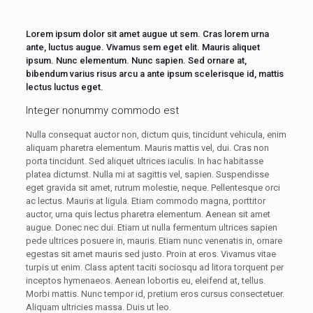
Lorem ipsum dolor sit amet augue ut sem. Cras lorem urna
ante, luctus augue. Vivamus sem eget elit. Mauris aliquet
ipsum. Nunc elementum. Nunc sapien. Sed ornare at,
bibendum varius risus arcu a ante ipsum scelerisque id, mattis
lectus luctus eget.
Integer nonummy commodo est
Nulla consequat auctor non, dictum quis, tincidunt vehicula, enim
aliquam pharetra elementum. Mauris mattis vel, dui. Cras non
porta tincidunt. Sed aliquet ultrices iaculis. In hac habitasse
platea dictumst. Nulla mi at sagittis vel, sapien. Suspendisse
eget gravida sit amet, rutrum molestie, neque. Pellentesque orci
ac lectus. Mauris at ligula. Etiam commodo magna, porttitor
auctor, urna quis lectus pharetra elementum. Aenean sit amet
augue. Donec nec dui. Etiam ut nulla fermentum ultrices sapien
pede ultrices posuere in, mauris. Etiam nunc venenatis in, ornare
egestas sit amet mauris sed justo. Proin at eros. Vivamus vitae
turpis ut enim. Class aptent taciti sociosqu ad litora torquent per
inceptos hymenaeos. Aenean lobortis eu, eleifend at, tellus.
Morbi mattis. Nunc tempor id, pretium eros cursus consectetuer.
Aliquam ultricies massa. Duis ut leo.