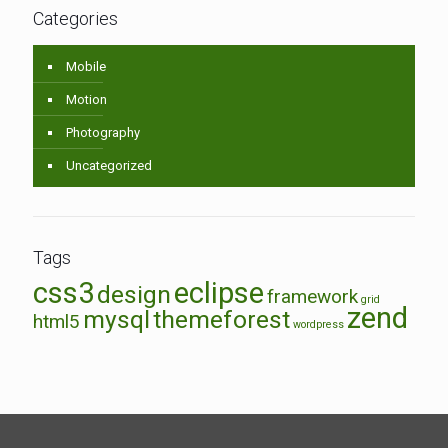
Categories
Mobile
Motion
Photography
Uncategorized
Tags
css3
eclipse
design
framework
grid
zend
mysql
themeforest
html5
wordpress